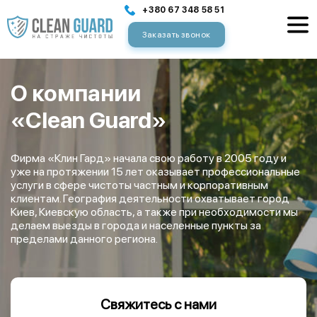
+380 67 348 58 51
Заказать звонок
О компании
«Clean Guard»
Фирма «Клин Гард» начала свою работу в 2005 году и
уже на протяжении 15 лет оказывает профессиональные
услуги в сфере чистоты частным и корпоративным
клиентам. География деятельности охватывает город
Киев, Киевскую область, а также при необходимости мы
делаем выезды в города и населенные пункты за
пределами данного региона.
Свяжитесь с нами