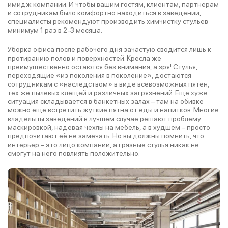
имидж компании. И чтобы вашим гостям, клиентам, партнерам
и сотрудникам было комфортно находиться в заведении,
специалисты рекомендуют производить химчистку стульев
минимум 1 раз в 2-3 месяца.
Уборка офиса после рабочего дня зачастую сводится лишь к
протиранию полов и поверхностей. Кресла же
преимущественно остаются без внимания, а зря! Стулья,
переходящие «из поколения в поколение», достаются
сотрудникам с «наследством» в виде всевозможных пятен,
тех же пылевых клещей и различных загрязнений. Еще хуже
ситуация складывается в банкетных залах – там на обивке
можно еще встретить жуткие пятна от еды и напитков. Многие
владельцы заведений в лучшем случае решают проблему
маскировкой, надевая чехлы на мебель, а в худшем – просто
предпочитают её не замечать. Но вы должны помнить, что
интерьер – это лицо компании, а грязные стулья никак не
смогут на него повлиять положительно.