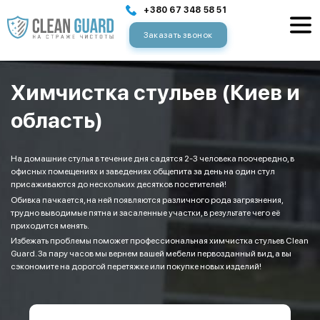
+380 67 348 58 51
Заказать звонок
Химчистка стульев (Киев и
область)
На домашние стулья в течение дня садятся 2-3 человека поочередно, в
офисных помещениях и заведениях общепита за день на один стул
присаживаются до нескольких десятков посетителей!
Обивка пачкается, на ней появляются различного рода загрязнения,
трудно выводимые пятна и засаленные участки, в результате чего её
приходится менять.
Избежать проблемы поможет профессиональная химчистка стульев Clean
Guard. За пару часов мы вернем вашей мебели первозданный вид, а вы
сэкономите на дорогой перетяжке или покупке новых изделий!