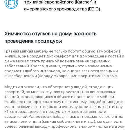
техникой европейского (Karcher) и
американского производства (EDIC).
Химчистка стульев на дому: важность
проведения процедуры
Грязная мягкая мебель не только портит общую атмосферу в
жилище, она создаёт дискомфорт для домочадцев и гостей и
даже может стать причиной возникновения серьезных
заболеваний. Кресла, диваны, стулья – это незаменимые
предметы любого интерьера, но они же являются главными
пылесборниками (наряду с ковровыми покрытиями) в доме.
Медики доказали, что обострения у людей, страдающих
аллергией, во многих случаях происходят по вине пылевых
клещей, скапливающихся в обивке и наполнителе мебели.
Наиболее подвержены этому негативному воздействию дети
младше семи лет, так как они очень чувствительны к антигену
P1, содержащемуся в продуктах жизнедеятельности
вредителей. Ранее люди избавлялись от предметов, склонных
к накоплению пыли (мягкая мебель, книги и т.д.), сегодня есть
более лояльный выход – профессиональная химчистка на дому,